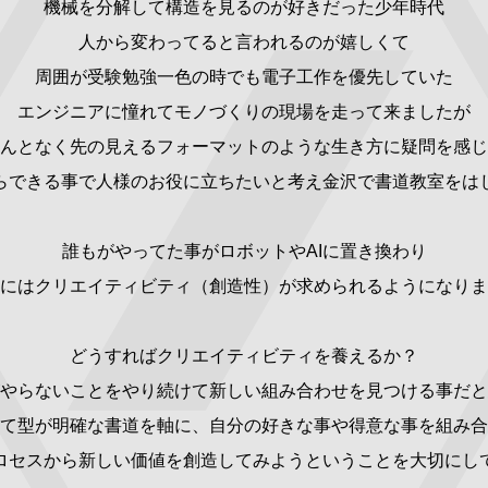
機械を分解して構造を見るのが
好きだった少年時代
人から変わってると言われるのが嬉しくて
周囲が受験勉強一色の時でも
電子工作を優先していた
エンジニアに憧れて
モノづくりの現場を走って来ましたが
んとなく先の見えるフォーマット
のような生き方に疑問を感じ
らできる事で人様のお役に
立ちたいと考え金沢で書道教室をは
誰もがやってた事がロボットやAIに置き換わり
にはクリエイティビティ（創造性）が求められるようになりま
どうすればクリエイティビティを養えるか？
やらないことをやり続けて新しい組み合わせを見つける事だと
て型が明確な書道を軸に、自分の好きな事や得意な事を組み合
ロセスから新しい価値を創造してみようということを大切にし