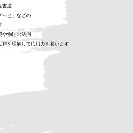
な書道
グっと」などの
ず
規や物理の法則
動作を理解して応用力を養います