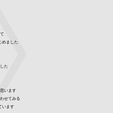
て
じめました
した
思います
わせてみる
ています